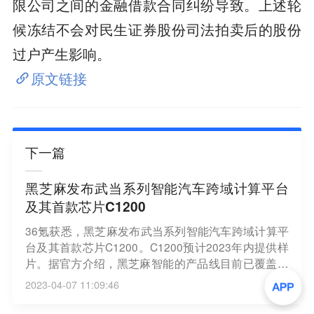
限公司之间的金融借款合同纠纷导致。上述轮
候冻结不会对民生证券股份司法拍卖后的股份
过户产生影响。
原文链接
下一篇
黑芝麻发布武当系列智能汽车跨域计算平台
及其首款芯片C1200
36氪获悉，黑芝麻发布武当系列智能汽车跨域计算平
台及其首款芯片C1200。C1200预计2023年内提供样
片。据官方介绍，黑芝麻智能的产品线目前已覆盖自
动驾驶和跨域计算两大领域：华山系列面向自动驾驶
2023-04-07 11:09:46
场景，华山系列A1000芯片能够满足L3及以下自动驾
驶场景的需求。武当系列面向跨域计算场景，能够覆