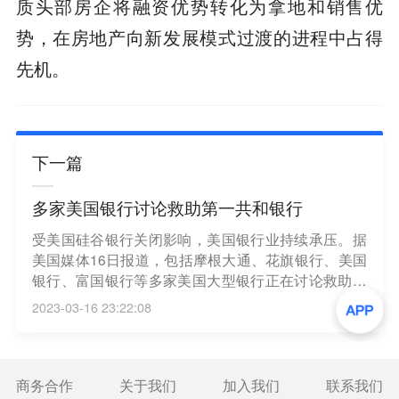
质头部房企将融资优势转化为拿地和销售优
势，在房地产向新发展模式过渡的进程中占得
先机。
下一篇
多家美国银行讨论救助第一共和银行
受美国硅谷银行关闭影响，美国银行业持续承压。据
美国媒体16日报道，包括摩根大通、花旗银行、美国
银行、富国银行等多家美国大型银行正在讨论救助第
一共和银行，有消息称几大银行可能将向第一共和国
2023-03-16 23:22:08
银行注资300亿美元。据悉，具体救援方案最早将于
当地时间16日发布。当天，第一共和银行股价曾一度
暴跌超35%。有报道称，在上周第一共和银行股价开
始暴跌前，该银行的多名高管已抛售了价值1200万美
商务合作
关于我们
加入我们
联系我们