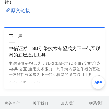
社）
原文链接
下一篇
中信证券：3D引擎技术有望成为下一代互联
网的底层通用工具
中信证券研报认为，3D引擎提供“3D图形+实时渲染
+实时交互”通用技术能力，其作为内容创作者的基础
开发软件有望成为下一代互联网的底层通用工具。短
期内，我们看到3D引擎从游戏开发逐步拓展至建筑设
2023-02-01 00:58:26
计、智能座舱、动画电影等领域，有望打开市场空
间；中长期维度，我们看好行业以底层工具的身份在
元宇宙、数字孪生、虚拟现实等领域的潜在发展机
会。（证券时报）
商务合作
关于我们
加入我们
联系我们