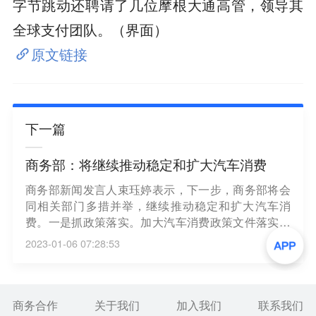
字节跳动还聘请了几位摩根大通高管，领导其
全球支付团队。（界面）
原文链接
下一篇
商务部：将继续推动稳定和扩大汽车消费
商务部新闻发言人束珏婷表示，下一步，商务部将会
同相关部门多措并举，继续推动稳定和扩大汽车消
费。一是抓政策落实。加大汽车消费政策文件落实督
导力度，及时推广地方好经验好做法，确保政策落地
2023-01-06 07:28:53
见效。二是抓措施完善。会同有关方面研究扩大二手
车流通、支持新能源汽车消费、促进老旧汽车报废更
新等政策措施，着力破解汽车流通的堵点、难点问
题，促进汽车梯次消费、循环消费。三是抓环境优
商务合作
关于我们
加入我们
联系我们