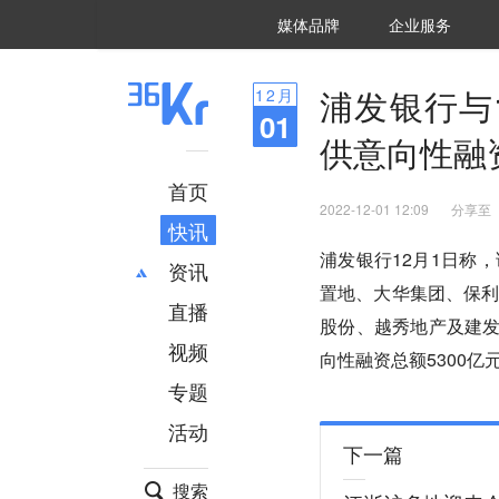
36氪Auto
数字时氪
企业号
未来消费
智能涌现
未来城市
启动Power on
媒体品牌
企业服务
企服点评
36氪出海
36氪研究院
潮生TIDE
36氪企服点评
36Kr研究院
36氪财经
职场bonus
36碳
后浪研究所
36Kr创新咨询
暗涌Waves
硬氪
氪睿研究院
浦发银行与
12
月
01
供意向性融资
首页
2022-12-01 12:09
分享至
快讯
浦发银行12月1日称
资讯
置地、大华集团、保
直播
最新
推荐
股份、越秀地产及建发
创投
财经
视频
向性融资总额5300亿
汽车
AI
专题
科技
项目推荐
活动
专精特新
安徽
下一篇
搜索