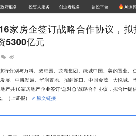
创投发布
项目推荐
核心服务
LP源计划
政府服务
投资人服务
创业者服务
创投平台
AI测
36氪Pro
VClub
VClub投资机构库
创投氪堂
城市之窗
投资机构职位推介
企业入驻
投资人认证
16家房企签订战略合作协议，拟
5300亿元
，该行分别与万科、碧桂园、龙湖集团、绿城中国、美的置业、
利发展、中海发展、华润置地、招商蛇口、中国金茂、大悦城、
地产共16家房地产企业签订“总对总”战略合作协议，拟合计提
元。（上证报）
原文链接