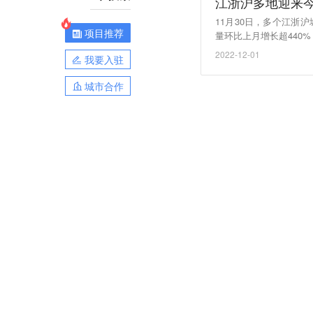
江浙沪多地迎来今
11月30日，多个江浙
项目推荐
量环比上月增长超440
上海市增速超10倍，江
2022-12-01
我要入驻
城市合作