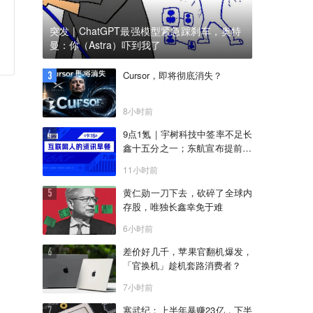
突发 | ChatGPT最强模型紧急踩刹车，奥特
曼：你（Astra）吓到我了
Cursor，即将彻底消失？
8小时前
9点1氪｜宇树科技中签率不足长
鑫十五分之一；东航宣布提前14
天可免费退改票；雪佛兰将停止
11小时前
在华销售
黄仁勋一刀下去，砍碎了全球内
存股，唯独长鑫幸免于难
6小时前
差价好几千，苹果官翻机爆发，
「官换机」趁机套路消费者？
7小时前
寒武纪：上半年暴赚23亿，下半