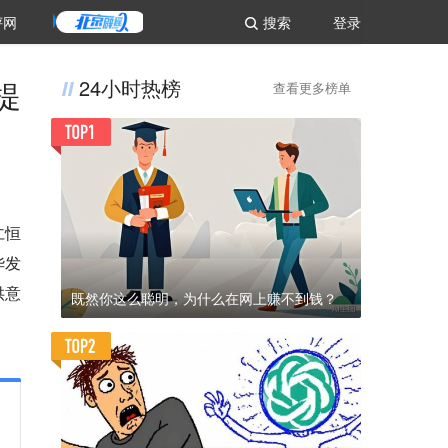
评网
搜索
登录
提
24小时热榜
查看更多榜单
仁恒
华发
供意
既然你这么聪明，为什么在网上赚不到钱？