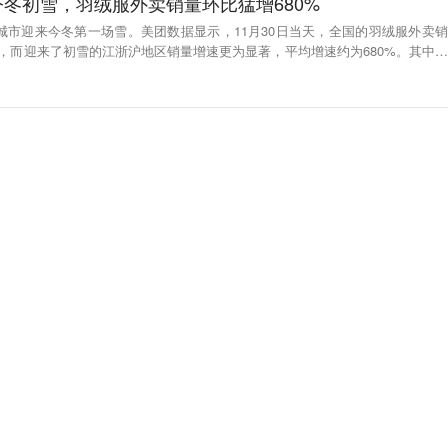
冬初雪，羽绒服外卖销量环比猛增680%
沪城市迎来今冬第一场雪。美团数据显示，11月30日当天，全国的羽绒服外卖销
%，而迎来了初雪的江浙沪地区销量增速更为显著，平均增速约为680%。其中，
苏省增速超728%，浙江省增速超311%。（证券时报）