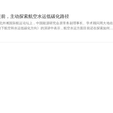
提前，主动探索航空水运低碳化路径
022北外滩国际航运论坛上，中国能源研究会原常务副理事长、学术顾问周大地在
势下航空和水运低碳化方向》的演讲中表示，航空水运方面目前还在探索如何实
到研发提前、政策提前、国际合作、力争主动。（上证报）