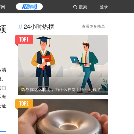
评网
搜索
登录
领
24小时热榜
查看更多榜单
运清
线、
港口
既然你这么聪明，为什么在网上赚不到钱？
际海
上证