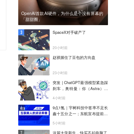
OpenAI首款AI硬件，为什么是个没有屏幕的
「甜甜圈」
SpaceX对手破产了
20小时前
赵祺握住了豆包的方向盘
23小时前
突发 | ChatGPT最强模型紧急踩
刹车，奥特曼：你（Astra）吓
到我了
4小时前
9点1氪｜宇树科技中签率不足长
鑫十五分之一；东航宣布提前14
天可免费退改票；雪佛兰将停止
5小时前
在华销售
这届大学新生，快买不起电脑了