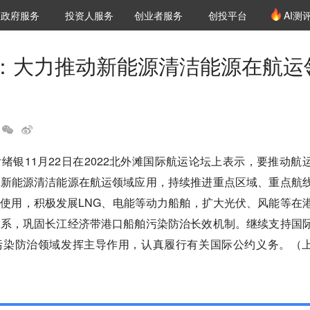
创投发布
项目推荐
核心服务
LP源计划
政府服务
投资人服务
创业者服务
创投平台
AI测
36氪Pro
VClub
VClub投资机构库
创投氪堂
城市之窗
投资机构职位推介
企业入驻
投资人认证
：大力推动新能源清洁能源在航运
绪银11月22日在2022北外滩国际航运论坛上表示，要推动航
动新能源清洁能源在航运领域应用，持续推进重点区域、重点航
使用，积极发展LNG、电能等动力船舶，扩大光伏、风能等在
体系，巩固长江经济带港口船舶污染防治长效机制。继续支持国
污染防治领域发挥主导作用，认真履行有关国际公约义务。（