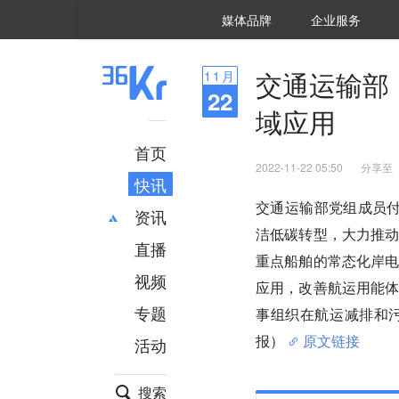
36氪Auto
数字时氪
企业号
未来消费
智能涌现
未来城市
启动Power on
媒体品牌
企业服务
企服点评
36氪出海
36氪研究院
潮生TIDE
36氪企服点评
36Kr研究院
36氪财经
职场bonus
36碳
后浪研究所
36Kr创新咨询
暗涌Waves
硬氪
氪睿研究院
交通运输部
11
月
22
域应用
首页
2022-11-22 05:50
分享至
快讯
交通运输部党组成员付
资讯
洁低碳转型，大力推
直播
最新
推荐
重点船舶的常态化岸电
创投
财经
视频
应用，改善航运用能
汽车
AI
专题
事组织在航运减排和
科技
项目推荐
报）
原文链接
活动
专精特新
安徽
搜索