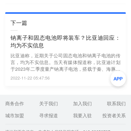
下一篇
钠离子和固态电池即将装车？比亚迪回应：
均为不实信息
比亚迪称，近期关于公司固态电池和钠离子电池的传
言，均为不实信息。当天有媒体报道称，比亚迪计划
于2023年二季度量产钠离子电池，搭载于秦、海豚及
海鸥等车型。比亚迪有可能成为全球第一个将钠离子
2022-11-22 05:47:56
电池装车的企业。本周亦有消息提及，比亚迪全固态
锂电池在重庆生产，即将装车试验。其使用硅基材料
作为固态电池负极，能量密度预计达400 Wh/kg。能
量密度的高低，决定了新能源汽车的续航里程。（界
商务合作
关于我们
加入我们
联系我们
面）
城市加盟
寻求报道
我要入驻
投资者关系