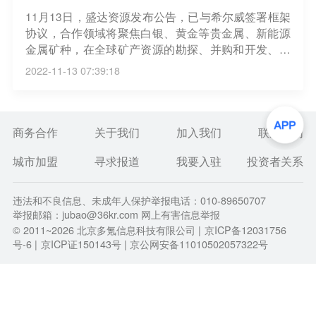
11月13日，盛达资源发布公告，已与希尔威签署框架
协议，合作领域将聚焦白银、黄金等贵金属、新能源
金属矿种，在全球矿产资源的勘探、并购和开发、智
慧矿山建设、矿山现场数字化转型、绿色低碳技术发
2022-11-13 07:39:18
展等全方面深度合作，合作地域包括但不限于中国、
加拿大、南美、北美、澳洲等国家和地区。
商务合作
关于我们
加入我们
联系我们
城市加盟
寻求报道
我要入驻
投资者关系
违法和不良信息、未成年人保护举报电话：010-89650707
举报邮箱：jubao@36kr.com 网上有害信息举报
© 2011~
2026
北京多氪信息科技有限公司 |
京ICP备12031756
号-6
|
京ICP证150143号
| 京公网安备11010502057322号