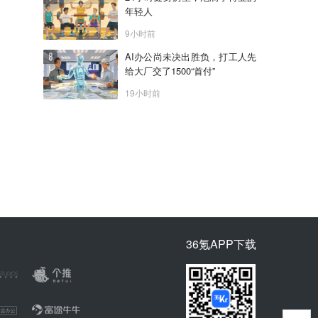
年轻人
9小时前
AI办公尚未决出胜负，打工人先
给大厂交了1500“首付”
19小时前
36氪APP下载