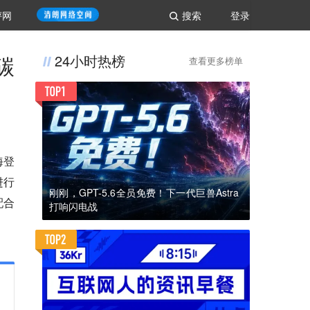
评网
搜索
登录
碳
24小时热榜
查看更多榜单
海登
进行
刚刚，GPT-5.6全员免费！下一代巨兽Astra
配合
打响闪电战