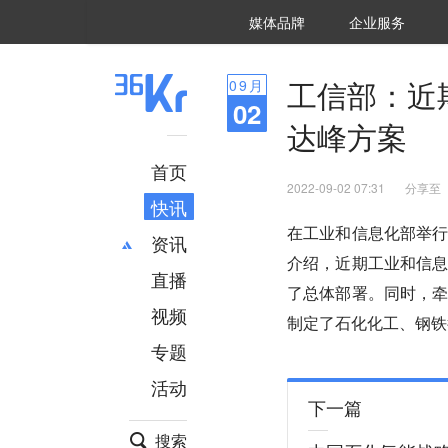
36氪Auto
数字时氪
企业号
未来消费
智能涌现
未来城市
启动Power on
媒体品牌
企业服务
企服点评
36氪出海
36氪研究院
潮生TIDE
36氪企服点评
36Kr研究院
36氪财经
职场bonus
36碳
后浪研究所
36Kr创新咨询
暗涌Waves
硬氪
氪睿研究院
工信部：近
09
月
02
达峰方案
首页
2022-09-02 07:31
分享至
快讯
在工业和信息化部举
资讯
介绍，近期工业和信
直播
最新
推荐
了总体部署。同时，
创投
财经
视频
制定了石化化工、钢铁
汽车
AI
专题
科技
项目推荐
活动
专精特新
安徽
下一篇
搜索