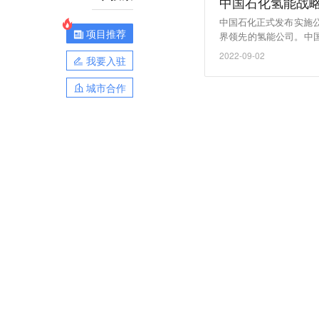
中国石化氢能战
中国石化正式发布实施
项目推荐
界领先的氢能公司。中
聚焦氢能交通和绿氢炼
2022-09-02
我要入驻
经济报道）
城市合作