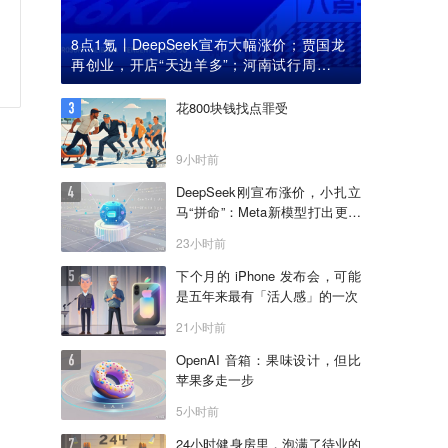
8点1氪丨DeepSeek宣布大幅涨价；贾国龙
再创业，开店“天边羊多”；河南试行周五下
午弹性离岗
花800块钱找点罪受
9小时前
DeepSeek刚宣布涨价，小扎立
马“拼命”：Meta新模型打出更低
骨折价，但要一点“数据税”
23小时前
下个月的 iPhone 发布会，可能
是五年来最有「活人感」的一次
21小时前
OpenAI 音箱：果味设计，但比
苹果多走一步
5小时前
24小时健身房里，泡满了待业的