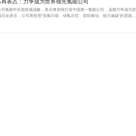
略再表态：力争成为世界领先氢能公司
公司氢能中长期发展战略，表示将加快打造中国第一氢能公司，远期力争成为世
国石化表示，公司将按照“加氢引领、绿氢示范、双轮驱动、助力减碳”的思路，
化两大领域，大力发展氢能一体化业务，引领氢能产业链高质量发展。（21世纪