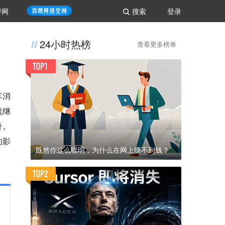
评网
搜索
登录
24小时热榜
查看更多榜单
车消
流继
升。
的影
既然你这么聪明，为什么在网上赚不到钱？