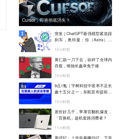
Cursor，即将彻底消失？
突发 | ChatGPT最强模型紧急踩
刹车，奥特曼：你（Astra）吓
到我了
15小时前
黄仁勋一刀下去，砍碎了全球内
存股，唯独长鑫幸免于难
10小时前
9点1氪｜宇树科技中签率不足长
鑫十五分之一；东航宣布提前14
天可免费退改票；雪佛兰将停止
15小时前
在华销售
差价好几千，苹果官翻机爆发，
「官换机」趁机套路消费者？
11小时前
寒武纪：上半年暴赚23亿，下半