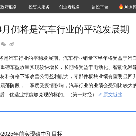
创投发布
项目推荐
核心服务
LP源计划
政府服务
投资人服务
创业者服务
创投平台
AI测
36氪Pro
VClub
VClub投资机构库
创投氪堂
城市之窗
投资机构职位推介
企业入驻
投资人认证
8月仍将是汽车行业的平稳发展期
仍将是汽车行业的平稳发展期。汽车行业销量下半年将受益于汽
源重磅车型放量实现较快增长，长期将受益于电动化、智能化潮
原材料价格下降改善公司盈利能力，零部件板块业绩有望明显回
位震荡阶段，二季度受疫情影响，汽车行业的业绩会受到比较大
后，优选业绩能够兑现的标的。（第一财经）
原文链接
2025年前实现碳中和目标