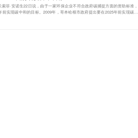
长索菲·安诺生22日说，由于一家环保企业不符合政府碳捕捉方面的资助标准，
5年前实现碳中和的目标。2009年，哥本哈根市政府提出要在2025年前实现碳中
一系列行动计划，包括大力发展风能等绿色可再生能源、鼓励市民选择绿色出
等50个具体项目。据丹麦广播公司报道，目前哥本哈根市的二氧化碳排放量已比
。（央视新闻）