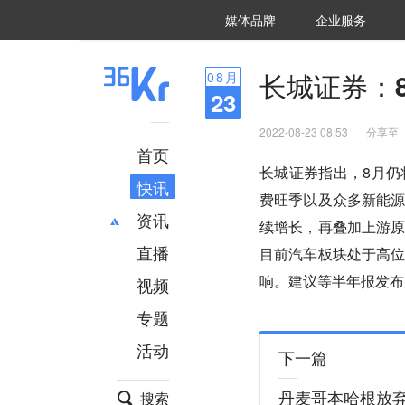
36氪Auto
数字时氪
企业号
未来消费
智能涌现
未来城市
启动Power on
媒体品牌
企业服务
企服点评
36氪出海
36氪研究院
潮生TIDE
36氪企服点评
36Kr研究院
36氪财经
职场bonus
36碳
后浪研究所
36Kr创新咨询
暗涌Waves
硬氪
氪睿研究院
长城证券：
08
月
23
2022-08-23 08:53
分享至
首页
长城证券指出，8月
快讯
费旺季以及众多新能
资讯
续增长，再叠加上游
直播
最新
推荐
目前汽车板块处于高
创投
财经
响。建议等半年报发布
视频
汽车
AI
专题
科技
项目推荐
活动
专精特新
安徽
下一篇
丹麦哥本哈根放弃
搜索