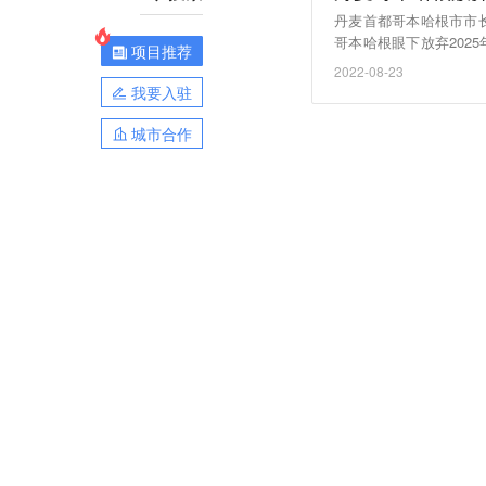
丹麦首都哥本哈根市市
哥本哈根眼下放弃202
项目推荐
和。为此，市政府制订
2022-08-23
行、推广绿色环保建筑
我要入驻
2009年时减少了80%
城市合作