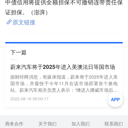
中债信用将提供全额担保不可撤销连带责任保
证担保。（澎湃）
原文链接
下一篇
蔚来汽车将于2025年进入美澳法日等国市场
据财经网消息，有媒体报道，蔚来将于2025年进入美
国市场，并最快于今年11月在该市场部署首个换电
站。蔚来汽车相关负责人表示：“继进入挪威市场后，
2022年蔚来的产品与全体系服务将在德国、荷兰、瑞
2022-08-16 06:00:17
典、丹麦正式落地。2025年，蔚来将进入超过25个国
家和地区。”（界面）
商务合作
关于我们
加入我们
联系我们