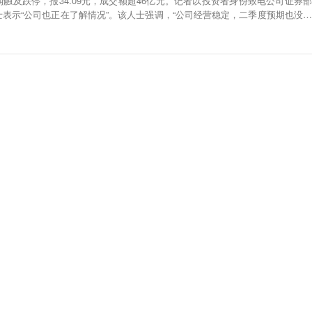
触及跌停，报34.09元，成交额超46亿元。记者以投资者身份致电公司证券部
表示“公司也正在了解情况”。该人士强调，“公司经营稳定，二季度预期也没有
1世纪经济报道）