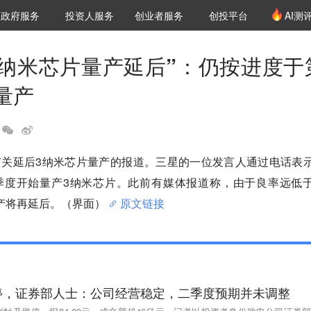
创投发布
项目推荐
核心服务
LP源计划
政府服务
投资人服务
创业者服务
创投平台
AI测
36氪Pro
VClub
VClub投资机构库
创投氪堂
城市之窗
投资机构职位推介
企业入驻
投资人认证
3纳米芯片量产延后”：仍按进度于
量产
有关延后3纳米芯片量产的报道。三星的一位发言人通过电话表
季度开始量产3纳米芯片。此前有媒体报道称，由于良率远低
产将再延后。（界面）
原文链接
停，证券部人士：公司经营稳定，二季度预期并未调整