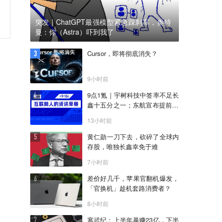
突发 | ChatGPT最强模型紧急踩刹车，奥特
曼：你（Astra）吓到我了
Cursor，即将彻底消失？
9小时前
9点1氪｜宇树科技中签率不足长
鑫十五分之一；东航宣布提前14
天可免费退改票；雪佛兰将停止
13小时前
在华销售
黄仁勋一刀下去，砍碎了全球内
存股，唯独长鑫幸免于难
7小时前
差价好几千，苹果官翻机爆发，
「官换机」趁机套路消费者？
8小时前
寒武纪：上半年暴赚23亿，下半