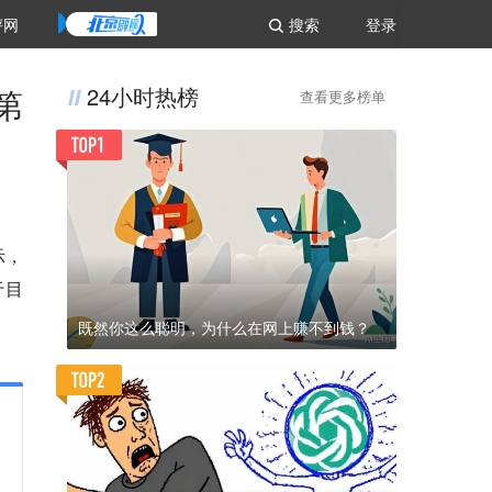
评网
搜索
登录
第
24小时热榜
查看更多榜单
示，
于目
既然你这么聪明，为什么在网上赚不到钱？