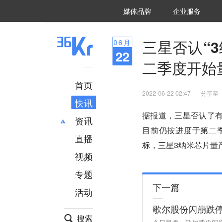
36氪Auto
数字时氪
企业号
未来消费
智能涌现
未来城市
启动Power on
媒体品牌
企业服务
企服点评
36氪出海
36氪研究院
潮生TIDE
36氪企服点评
36Kr研究院
36氪财经
职场bonus
36碳
后浪研究所
36Kr创新咨询
暗涌Waves
硬氪
氪睿研究院
三星否认“
06
月
22
二季度开始
首页
2022-06-22 02:47
分享至
快讯
据报道，三星否认了
资讯
目前仍按进度于第二
直播
最新
推荐
标，三星3纳米芯片量
创投
财经
视频
汽车
AI
专题
科技
项目推荐
下一篇
活动
专精特新
安徽
歌尔股份闪崩跌
搜索