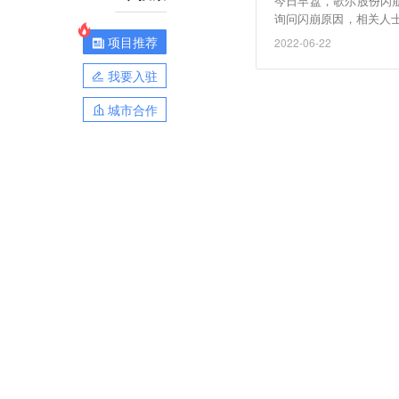
今日早盘，歌尔股份闪崩
询问闪崩原因，相关人士
需要调整的地方。”（2
项目推荐
2022-06-22
我要入驻
城市合作