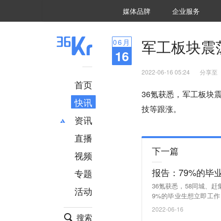
36氪Auto
数字时氪
企业号
未来消费
智能涌现
未来城市
启动Power on
媒体品牌
企业服务
企服点评
36氪出海
36氪研究院
潮生TIDE
36氪企服点评
36Kr研究院
36氪财经
职场bonus
36碳
后浪研究所
36Kr创新咨询
暗涌Waves
硬氪
氪睿研究院
军工板块震
06
月
16
2022-06-16 05:24
分享至
首页
36氪获悉，军工板块
快讯
技等跟涨。
资讯
直播
最新
推荐
下一篇
创投
财经
视频
汽车
AI
报告：79%的毕
专题
科技
项目推荐
36氪获悉，58同城、
活动
专精特新
安徽
9%的毕业生想立即工作
机制是毕业生就业最看重
2022-06-16
子/互联网以及金融行业
搜索