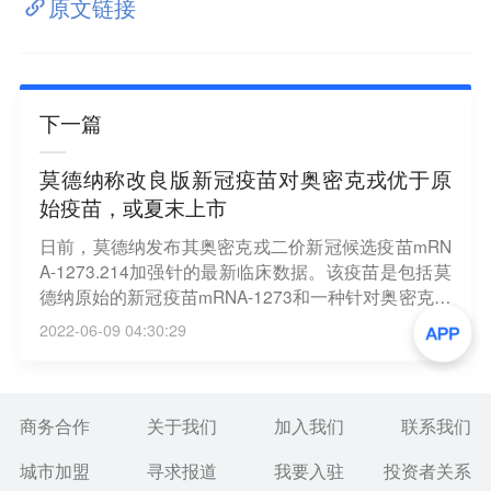
原文链接
下一篇
莫德纳称改良版新冠疫苗对奥密克戎优于原
始疫苗，或夏末上市
日前，莫德纳发布其奥密克戎二价新冠候选疫苗mRN
A-1273.214加强针的最新临床数据。该疫苗是包括莫
德纳原始的新冠疫苗mRNA-1273和一种针对奥密克戎
变体的候选疫苗，可视为此前mRNA新冠疫苗的改良
2022-06-09 04:30:29
版。莫德纳介绍，与原始疫苗相比，50微克加强剂量
的mRNA-1273.214达到所有预先指定的终点，其中对
奥密克戎变体一个月后的中和抗体反应也优于原始疫
苗。莫德纳希望这款二价疫苗加强针在夏末上市。
商务合作
关于我们
加入我们
联系我们
（澎湃）
城市加盟
寻求报道
我要入驻
投资者关系