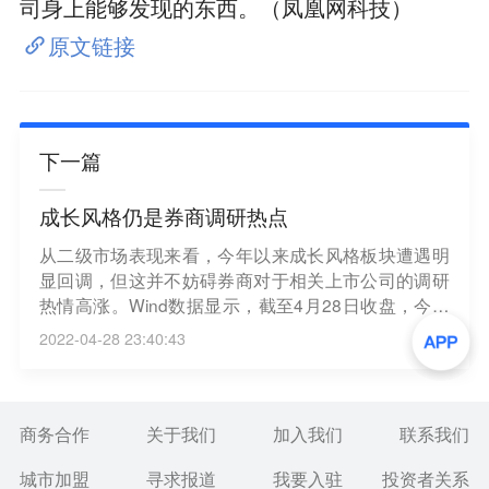
司身上能够发现的东西。（凤凰网科技）
原文链接
下一篇
成长风格仍是券商调研热点
从二级市场表现来看，今年以来成长风格板块遭遇明
显回调，但这并不妨碍券商对于相关上市公司的调研
热情高涨。Wind数据显示，截至4月28日收盘，今年
以来已有1337家A股上市公司获得券商调研，新能源
2022-04-28 23:40:43
与医药板块的部分公司尤其被券商重点关注。尽管在
海外流动性收紧的背景下，成长风格或持续承压，但
在一些业内机构看来，成长风格中的部分超跌子板块
已具备较高的估值性价比。（中证网）
商务合作
关于我们
加入我们
联系我们
城市加盟
寻求报道
我要入驻
投资者关系