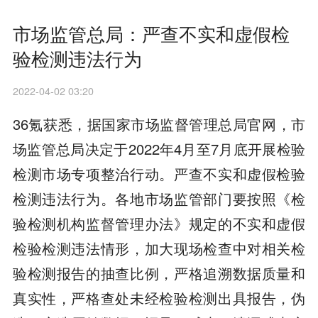
市场监管总局：严查不实和虚假检
验检测违法行为
2022-04-02 03:20
36氪获悉，据国家市场监督管理总局官网，市
场监管总局决定于2022年4月至7月底开展检验
检测市场专项整治行动。严查不实和虚假检验
检测违法行为。各地市场监管部门要按照《检
验检测机构监督管理办法》规定的不实和虚假
检验检测违法情形，加大现场检查中对相关检
验检测报告的抽查比例，严格追溯数据质量和
真实性，严格查处未经检验检测出具报告，伪