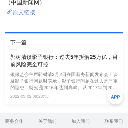
（中国新闻网）
原文链接
下一篇
郭树清谈影子银行：过去5年拆解25万亿，目
前风险完全可控
银保监会主席郭树清3月2日在国新办新闻发布会上谈
及影子银行问题时表示，影子银行问题在过去是严重
的隐患，特别是2016年达到高峰。从2017年到2021
年，五年拆解高风险影子银行25万亿元，过去两年就
2022-03-02 08:23:15
压减11.5万亿元。郭树清表示，作为监管部门，不能
有任何松懈，随着科技发展，还有很多冒名的新金融
产品、创新产品出现，有很大的欺骗性，甚至是欺诈
性，社会各界都要保持高度警惕。（证券时报）
商务合作
关于我们
加入我们
联系我们