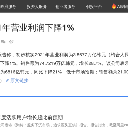
创投发布
项目推荐
核心服务
LP源计划
政府服务
投资人服务
创业者服务
创投平台
AI测
36氪Pro
VClub
VClub投资机构库
创投氪堂
城市之窗
投资机构职位推介
企业入驻
投资人认证
21年营业利润下降1%
告称，初步核实2021年营业利润为3.8677万亿韩元（约合人
年下降1%。销售额为74.7219万亿韩元，增长28.7%。该公司表
6816亿韩元，同比下降21%，低于市场预期；销售额为21.00
）
原文链接
年度活跃用户增长超此前预期
公司发布《淘特：服务下沉市场，追求源头直供》报告。报告指出，截至阿里20