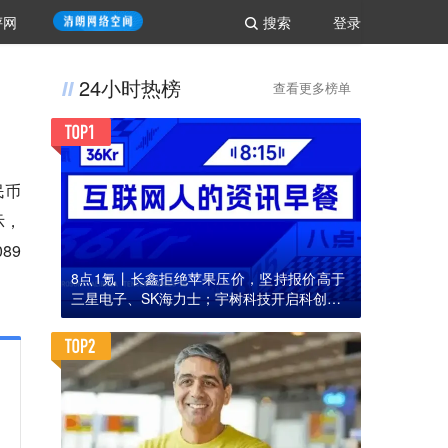
评网
搜索
登录
24小时热榜
查看更多榜单
民币
示，
89
8点1氪丨长鑫拒绝苹果压价，坚持报价高于
三星电子、SK海力士；宇树科技开启科创板I
PO初步询价；韩国宣布进入“国家灾难状态”