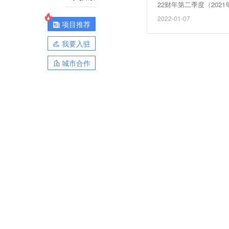
22财年第二季度（202
近连续三个季度，淘特用
2022-01-07
项目推荐
此前的预期。
我要入驻
城市合作