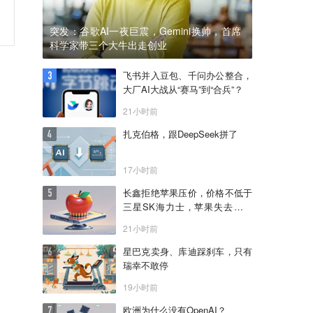
突发：谷歌AI一夜巨震，Gemini换帅，首席
科学家带三个大牛出走创业
飞书并入豆包、千问办公整合，
大厂AI大战从“赛马”到“合兵”？
21小时前
扎克伯格，跟DeepSeek拼了
17小时前
长鑫拒绝苹果压价，价格不低于
三星SK海力士，苹果失去了议
价权
21小时前
星巴克卖身、库迪踩刹车，只有
瑞幸不敢停
19小时前
欧洲为什么没有OpenAI？