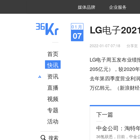
36氪Auto
数字时氪
企业号
未来消费
智能涌现
未来城市
启动Power on
媒体品牌
企业服务
企服点评
36氪出海
36氪研究院
潮生TIDE
36氪企服点评
36Kr研究院
36氪财经
职场bonus
36碳
后浪研究所
36Kr创新咨询
暗涌Waves
硬氪
氪睿研究院
LG电子20
01
月
07
2022-01-07 07:18
分享至
首页
LG电子周五发布业绩报
快讯
205亿元），较2020
资讯
去年第四季度营业利润为
直播
最新
推荐
万亿韩元。（新浪财经
创投
财经
视频
汽车
AI
专题
科技
项目推荐
下一篇
活动
专精特新
安徽
中金公司：淘特
36氪获悉，日前，中金
搜索