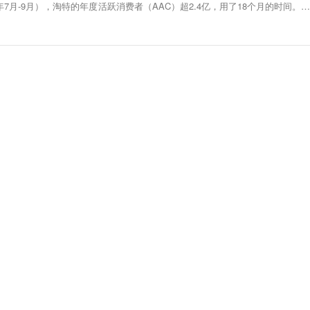
1年7月-9月），淘特的年度活跃消费者（AAC）超2.4亿，用了18个月的时间。最
户增长均超过4000万。中金公司分析认为，淘特用户的快速增长已经远超他们