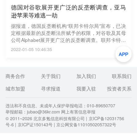
德国对谷歌展开更广泛的反垄断调查，亚马
逊苹果等难逃一劫
据报道，德国反垄断机构“联邦卡特尔局”宣布，已决
定根据最新的反垄断法所赋予的权限，对谷歌及其母
公司Alphabet展开更广泛的反垄断调查。联邦卡特尔
局表示，该机构已经在更密集地调查谷歌对个人数据
2022-01-05 10:46:35
的使用情况，以及谷歌新闻服务“News Showcase”。
此外，联邦卡特尔局还在考虑有关亚马逊、苹果和Fa
cebook母公司Meta的进一步案件。（新浪财经）
商务合作
关于我们
加入我们
联系我们
城市加盟
寻求报道
我要入驻
投资者关系
违法和不良信息、未成年人保护举报电话：010-89650707
举报邮箱：jubao@36kr.com 网上有害信息举报
© 2011~
2026
北京多氪信息科技有限公司 |
京ICP备12031756
号-6
|
京ICP证150143号
| 京公网安备11010502057322号