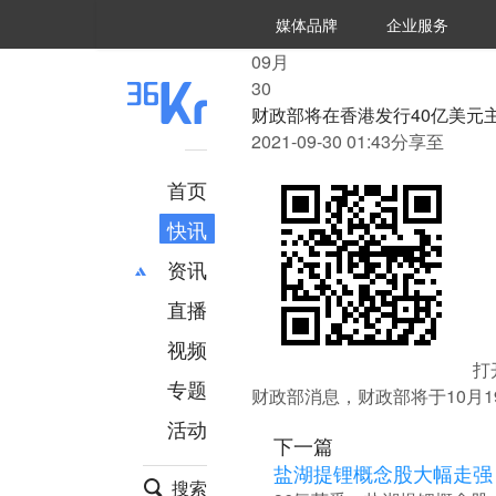
36氪Auto
数字时氪
企业号
未来消费
智能涌现
未来城市
启动Power on
媒体品牌
企业服务
企服点评
36氪出海
36氪研究院
潮生TIDE
36氪企服点评
36Kr研究院
36氪财经
职场bonus
36碳
后浪研究所
36Kr创新咨询
暗涌Waves
硬氪
氪睿研究院
09
月
30
财政部将在香港发行40亿美元
2021-09-30 01:43
分享至
首页
快讯
资讯
直播
最新
推荐
创投
财经
视频
打
汽车
AI
专题
财政部消息，财政部将于10月
科技
项目推荐
活动
专精特新
安徽
下一篇
盐湖提锂概念股大幅走强
搜索