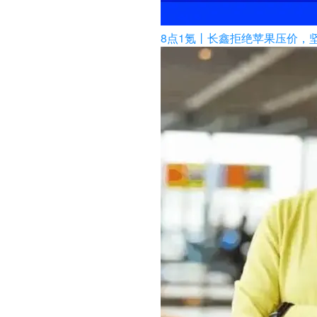
8点1氪丨长鑫拒绝苹果压价，