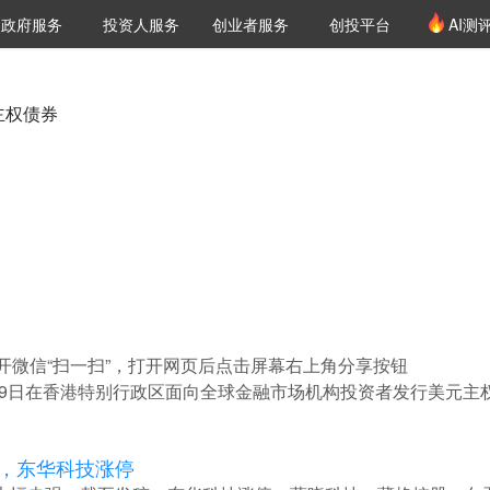
创投发布
项目推荐
核心服务
LP源计划
政府服务
投资人服务
创业者服务
创投平台
AI测
36氪Pro
VClub
VClub投资机构库
创投氪堂
城市之窗
投资机构职位推介
企业入驻
投资人认证
主权债券
开微信“扫一扫”，打开网页后点击屏幕右上角分享按钮
19日在香港特别行政区面向全球金融市场机构投资者发行美元主权
，东华科技涨停