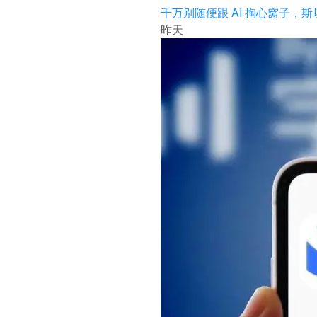
千万别随便跟 AI 掏心窝子，
昨天