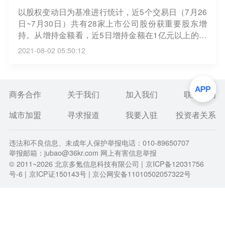
以股权变动日为基准进行统计，近5个交易日（7月26
日~7月30日）共有28家上市公司股份获重要股东增
持。从增持金额看，近5日增持金额在1亿元以上的有
2家，增持金额最多的是三七互娱，期间累计增持364
2021-08-02 05:50:12
5.39万股，增持金额合计8.67亿元；其次是广电运
通，增持量为3372.59万股，增持金额3.34亿元。
（证券时报）
商务合作
关于我们
加入我们
联系我们
城市加盟
寻求报道
我要入驻
投资者关系
违法和不良信息、未成年人保护举报电话：010-89650707
举报邮箱：jubao@36kr.com 网上有害信息举报
© 2011~
2026
北京多氪信息科技有限公司 |
京ICP备12031756
号-6
|
京ICP证150143号
| 京公网安备11010502057322号