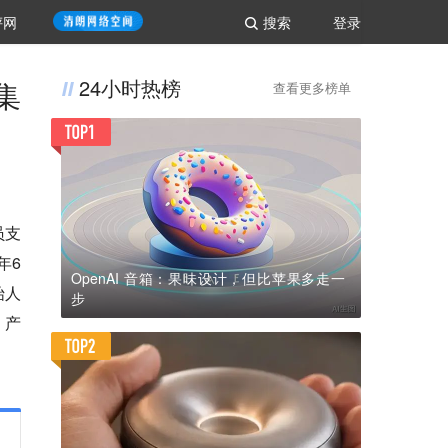
评网
搜索
登录
集
24小时热榜
查看更多榜单
员支
年6
OpenAI 音箱：果味设计，但比苹果多走一
始人
步
、产