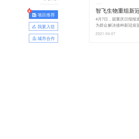
智飞生物重组新
项目推荐
4月7日，据重庆日报
为群众解决接种新冠疫
我要入驻
发的重组新型冠状病毒疫
2021-04-07
三条技术路线的新冠病
城市合作
报）