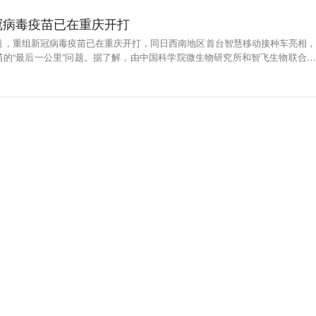
冠病毒疫苗已在重庆开打
报道，重组新冠病毒疫苗已在重庆开打，同日西南地区首台智慧移动接种车亮相，
苗的“最后一公里”问题。据了解，由中国科学院微生物研究所和智飞生物联合研
苗(CHO细胞)于3月10日获批紧急使用，并已在多省接种使用。至此，中国有
毒疫苗落地，分别为灭活疫苗、重组亚单位疫苗、腺病毒载体疫苗。（证券时