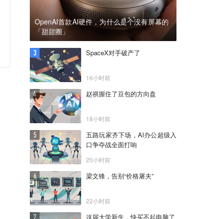
OpenAI首款AI硬件，为什么是个没有屏幕的
「甜甜圈」
SpaceX对手破产了
16小时前
赵祺握住了豆包的方向盘
18小时前
五路玩家齐下场，AI办公超级入
口争夺战全面打响
20小时前
梁文锋，告别“价格屠夫”
22小时前
这届大学新生，快买不起电脑了