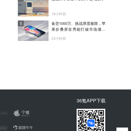
18小时前
备货1000万、挑战厚度极限，苹
果折叠屏首秀能打破市场僵局
吗？
23小时前
36氪APP下载