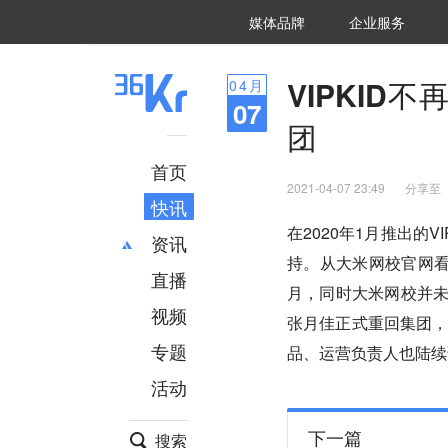
36氪Auto
数字时氪
企业号
未来消费
智能涌现
未来城市
启动Power on
媒体品牌
企业服务
企服点评
36氪出海
36氪研究院
潮生TIDE
36氪企服点评
36Kr研究院
36氪财经
职场bonus
36碳
后浪研究所
36Kr创新咨询
暗涌Waves
硬氪
氪睿研究院
VIPKI
04
月
07
团
首页
2021-04-07 23:49
分享至
快讯
在2020年1月推出的
资讯
持。从大米网校官网
直播
最新
推荐
月，同时大米网校并未
创投
财经
视频
张月佳正式重回集团
汽车
AI
专题
品、运营负责人也陆续
科技
项目推荐
活动
专精特新
安徽
下一篇
搜索