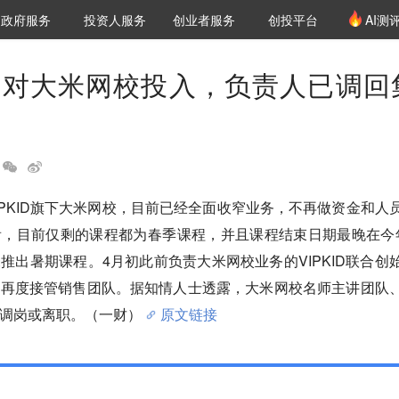
创投发布
项目推荐
核心服务
LP源计划
政府服务
投资人服务
创业者服务
创投平台
AI测
36氪Pro
VClub
VClub投资机构库
创投氪堂
城市之窗
投资机构职位推介
企业入驻
投资人认证
D不再对大米网校投入，负责人已调回
VIPKID旗下大米网校，目前已经全面收窄业务，不再做资金和人
看，目前仅剩的课程都为春季课程，并且课程结束日期最晚在今
推出暑期课程。4月初此前负责大米网校业务的VIPKID联合创
，再度接管销售团队。据知情人士透露，大米网校名师主讲团队
调岗或离职。（一财）
原文链接