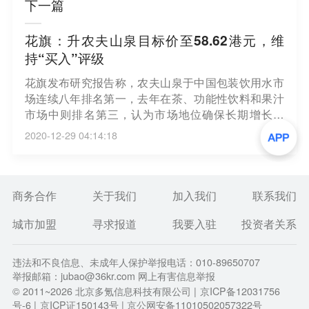
下一篇
花旗：升农夫山泉目标价至58.62港元，维
持“买入”评级
花旗发布研究报告称，农夫山泉于中国包装饮用水市
场连续八年排名第一，去年在茶、功能性饮料和果汁
市场中则排名第三，认为市场地位确保长期增长潜
力，维持“买入”评级，目标价由42.76港元上调37%至
2020-12-29 04:14:18
58.62港元。该行表示，虽然下半年的户外活动受到限
制，令功能性饮料销售较疲弱，但下半年同业例如康
师傅等的茶饮料销售表现正面，因此维持对农夫山泉
2020至2021年盈利预测正面看法。（新浪财经）
商务合作
关于我们
加入我们
联系我们
城市加盟
寻求报道
我要入驻
投资者关系
违法和不良信息、未成年人保护举报电话：010-89650707
举报邮箱：jubao@36kr.com 网上有害信息举报
© 2011~
2026
北京多氪信息科技有限公司 |
京ICP备12031756
号-6
|
京ICP证150143号
| 京公网安备11010502057322号