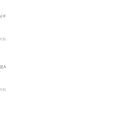
制平
。
小时前
是A
小时前