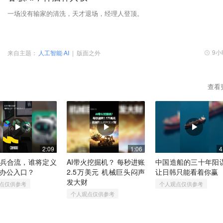
一场没有输家的清洗，天才退场，经理人登顶。
9小
来自主题：
人工智能·AI
|
版面之外
查看
2:09
1:06
4
兵合流，谁将定义
AI带火挖掘机？​ 每秒进账
中国造船的三十年阳
办公入口？
2.5万美元​ 机械巨头闷声
让日韩只能看着你赢
发大财
点仅供参考
个人观点仅供参考
个人观点仅供参考