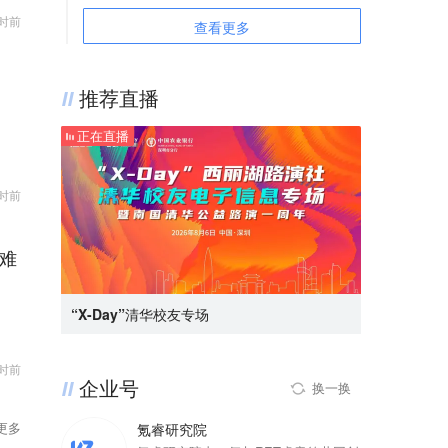
8月8日，@张雪机车 宣布成立小车手培育专项基
为21家，包括易方达基金、金长江、赵启祥、贺
按“人”收费调整为按“车”收费的景区，新方案不晚
时前
金，每年捐赠100万元，定向资助11至16岁的中
查看更多
伟等，限售期均为6个月。
于8月20日0时起执行，新方案开始实行前为过渡
国青少年摩托车手，每人每年可获10万至30万
期，过渡期内价格均不超过30元/人；原按“车”收
元，首批计划资助5至10人。
费的景区，新方案不晚于8月12日0时起执行，不
推荐直播
设过渡期。
正在直播
时前
难
“X-Day”清华校友专场
时前
企业号
换一换
更多
氪睿研究院