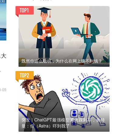
策划
练大
既然你这么聪明，为什么在网上赚不到钱？
了。
8-05
突发 | ChatGPT最强模型紧急踩刹车，奥特
曼：你（Astra）吓到我了