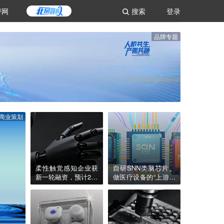
评网
搜索
登录
品牌专题
商业策划
柔性触觉感知企业获
自研SNN类脑芯片、
新一轮融资，预计202
做医疗设备的“上游大
6年公司营收翻10倍｜
脑”，「米能科技」获
硬氪首发
数千万元融资｜36氪
首发