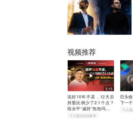
视频推荐
3:15
说好10年不卖，12天后
巨头收
持股比例少了2.1个点？
下一个
段永平“减持”泡泡玛特的
个人观
真相
个人观点仅供参考