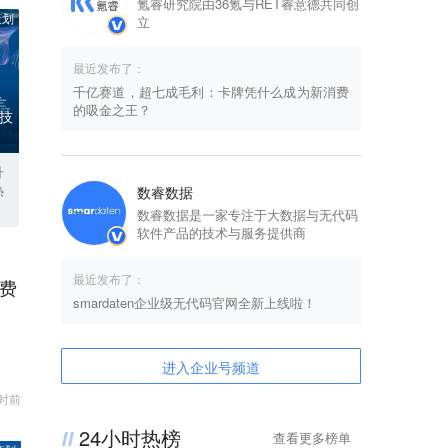
氪睿研究院由36氪与RET睿意德共同创
策划
立
最近发布了：
千亿赛道，超七成毛利：卡牌凭什么成为新消费
的吸金之王？
科技
升
热
数睿数据
数睿数据是一家专注于大数据与无代码
软件产品的技术与服务提供商
最近发布了：
费
smardaten企业级无代码官网全新上线啦！
进入企业号频道
时前
24小时热榜
查看更多榜单