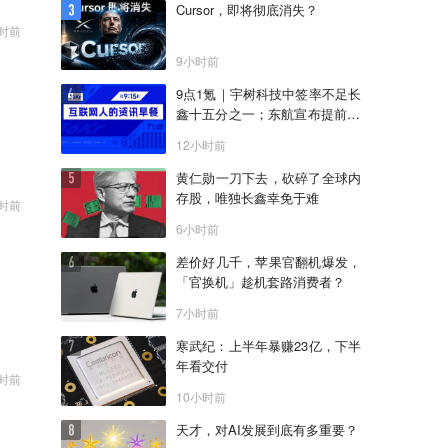
Cursor，即将彻底消失？
时前
9小时前
9点1氪｜宇树科技中签率不足长
鑫十五分之一；东航宣布提前14
天可免费退改票；雪佛兰将停止
12小时前
在华销售
黄仁勋一刀下去，砍碎了全球内
存股，唯独长鑫幸免于难
时前
6小时前
差价好几千，苹果官翻机爆发，
「官换机」趁机套路消费者？
7小时前
寒武纪：上半年暴赚23亿，下半
年看交付
时前
10小时前
天才，对AI发展到底有多重要？