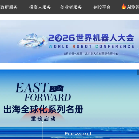
创投发布
项目推荐
核心服务
LP源计划
政府服务
投资人服务
创业者服务
创投平台
AI测
36氪Pro
VClub
VClub投资机构库
创投氪堂
城市之窗
投资机构职位推介
企业入驻
投资人认证