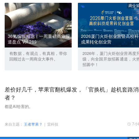
商业
36氪编辑精选丨一周重磅商业报
2026厦门火炬创业营暨高校
道盘点 Vol.289
成果转化创业营
有数据，有观点，有真相，带你
2026年，厦门火炬创业营再度
回顾过去一周商业大事件。
级，向全国开放招募通道，火
招募中！
差价好几千，苹果官翻机爆发，「官换机」趁机套路消
者？
都是AI给害的。
7小
来自主题：
王者苹果？
|
雷科技