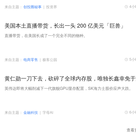
4小
来自主题：
创投圈秘事
|
投资界
美国本土直播带货，长出一头 200 亿美元「巨兽」
直播带货，在美国长成了一个完全不同的物种。
5小
来自主题：
电商零售
|
极客公园
黄仁勋一刀下去，砍碎了全球内存股，唯独长鑫幸免于
英伟达即将大幅削减下一代旗舰GPU显存配置，SK海力士股价应声大跌。
6小
来自主题：
金融科技
|
字母AI
查看