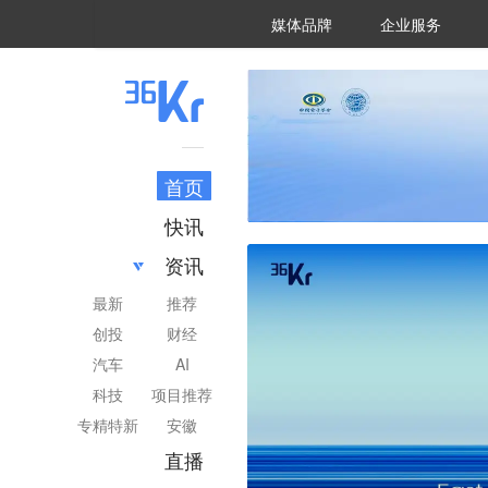
36氪Auto
数字时氪
企业号
未来消费
智能涌现
未来城市
启动Power on
媒体品牌
企业服务
企服点评
36氪出海
36氪研究院
潮生TIDE
36氪企服点评
36Kr研究院
36氪财经
职场bonus
36碳
后浪研究所
36Kr创新咨询
暗涌Waves
硬氪
氪睿研究院
首页
快讯
资讯
最新
推荐
创投
财经
汽车
AI
科技
项目推荐
专精特新
安徽
直播