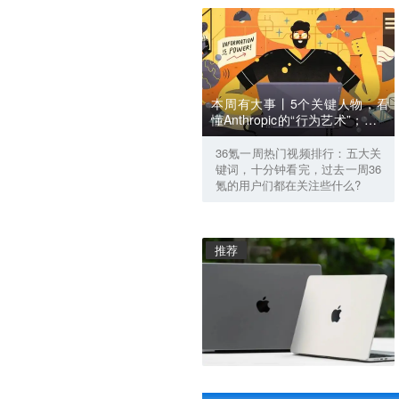
本周有大事丨5个关键人物，看
懂Anthropic的“行为艺术”；英伟
达选中宇树，却换掉了宇树的
手；豆包开始学智谱了？
36氪一周热门视频排行：五大关
键词，十分钟看完，过去一周36
氪的用户们都在关注些什么?
推荐