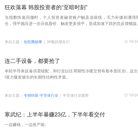
狂欢落幕 韩股投资者的“至暗时刻”
当指数快速回撤时，个人投资者融资账户触及追保线，无力补缴则遭强
仓，强平抛压进一步压低股价、触发更多强平，造成加速下跌的负反馈螺旋
10
来自主题：
创投圈秘事
|
36氪的朋友们
连二手设备，都要抢了
本轮半导体设备供需错配，和行业以往周期性冷暖交替有着本质区别，这次
I算力爆发催生的长期性结构性矛盾。
10
来自主题：
专精特新-半导体行业
|
半导体行业观察
寒武纪：上半年暴赚23亿，下半年看交付
一边赚钱，一边抢产能。