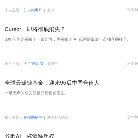
8小
来自主题：
知识大爆炸
|
差评
Cursor，即将彻底消失？
600 亿美元买断了一家公司，也买断了 AI 应用层最后一点独立的样子。
9小
来自主题：
人工智能·AI
|
新智元
全球最赚钱基金，迎来95后中国合伙人
一场无声的权力交接开始提前发生。
9小
来自主题：
创投圈秘事
|
36氪的朋友们
谷歌AI，杯酒释兵权