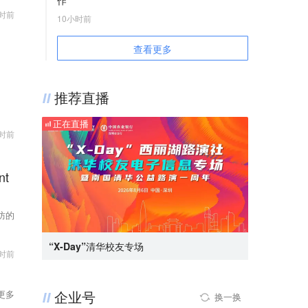
作
1%，亚马逊涨0.96%，谷歌涨0.04%；奈飞跌
套数。《通知》自8日起实施。（央视新闻）
时前
0.52%，微软跌0.46%，苹果跌0.04%，Meta跌
10小时前
36氪获悉，奥士康发布股票交易异常波动公告，
0.03%。
公司股票连续三个交易日内（8月5日至8月7日）
查看更多
日收盘价涨幅偏离值累计达到20%。近期，市场
对英伟达、谷歌、AMD等AI相关产业链业务合作
情况关注度较高。经公司自查，截至目前，公司
推荐直播
未与英伟达、谷歌开展订单合作，公司与AMD的
业务合作处于产品送样阶段，尚未形成规模化收
正在直播
小时前
入，能否通过客户认证存在不确定性。2025年
度，公司AI服务器相关产品营业收入占公司营业
收入的比例不足1%，AIPC相关产品营业收入占
nt
公司营业收入的比例约7%。公司AI相关业务目
前对公司整体营业收入和利润贡献极小，不会对
公司经营业绩产生重大影响。
防的
“X-Day”清华校友专场
小时前
企业号
更多
换一换