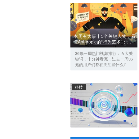
本周有大事丨5个关键人物，看
懂Anthropic的“行为艺术”；英伟
达选中宇树，却换掉了宇树的
手；豆包开始学智谱了？
36氪一周热门视频排行：五大关
键词，十分钟看完，过去一周36
氪的用户们都在关注些什么?
科技