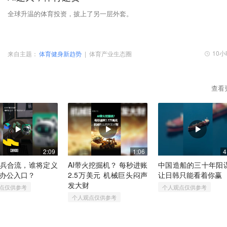
全球升温的体育投资，披上了另一层外套。
10
来自主题：
体育健身新趋势
|
体育产业生态圈
查看
2:09
1:06
4
兵合流，谁将定义
AI带火挖掘机？​ 每秒进账
中国造船的三十年阳
办公入口？
2.5万美元​ 机械巨头闷声
让日韩只能看着你赢
发大财
点仅供参考
个人观点仅供参考
个人观点仅供参考