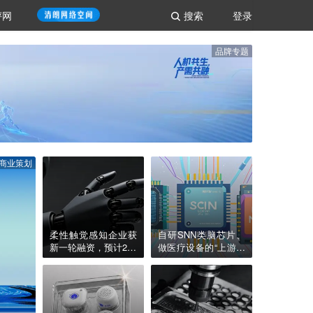
评网
搜索
登录
品牌专题
商业策划
柔性触觉感知企业获
自研SNN类脑芯片、
新一轮融资，预计202
做医疗设备的“上游大
6年公司营收翻10倍｜
脑”，「米能科技」获
硬氪首发
数千万元融资｜36氪
首发