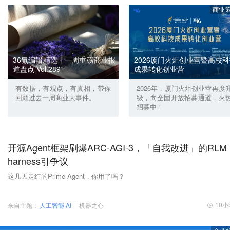
商业
36氪编辑精选丨一周重磅商业报
2026厦门火炬创业营暨高校
道盘点 Vol.289
成果转化创业营
有数据，有观点，有真相，带你
2026年，厦门火炬创业营再度
回顾过去一周商业大事件。
级，向全国开放招募通道，火
招募中！
开源Agent框架刷爆ARC-AGI-3，「自我改进」的RLM
harness引争议
这几天走红的Prime Agent，你用了吗？
10
来自主题：
人工智能·AI
|
机器之心