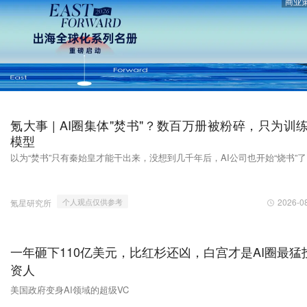
商业
氪大事 | AI圈集体"焚书"？数百万册被粉碎，只为训
模型
以为“焚书”只有秦始皇才能干出来，没想到几千年后，AI公司也开始“烧书”
2026-0
个人观点仅供参考
氪星研究所
一年砸下110亿美元，比红杉还凶，白宫才是AI圈最猛
资人
美国政府变身AI领域的超级VC