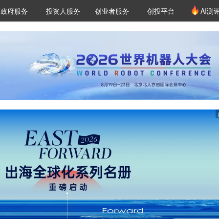
创投发布
项目推荐
核心服务
LP源计划
政府服务
投资人服务
创业者服务
创投平台
AI测
36氪Pro
VClub
VClub投资机构库
创投氪堂
城市之窗
投资机构职位推介
企业入驻
投资人认证