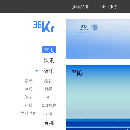
36氪Auto
数字时氪
企业号
未来消费
智能涌现
未来城市
启动Power on
媒体品牌
企业服务
企服点评
36氪出海
36氪研究院
潮生TIDE
36氪企服点评
36Kr研究院
36氪财经
职场bonus
36碳
后浪研究所
36Kr创新咨询
暗涌Waves
硬氪
氪睿研究院
首页
快讯
资讯
最新
推荐
创投
财经
汽车
AI
科技
项目推荐
专精特新
安徽
直播