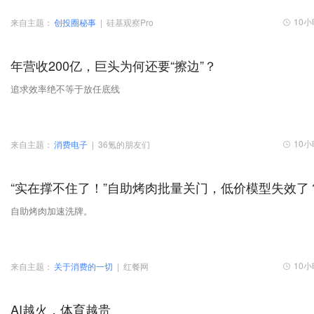
10
来自主题：
创投圈秘事
|
硅基观察Pro
年营收200亿，巨头为何还要“擦边”？
追求效率绝不等于放任底线
10
来自主题：
消费电子
|
36氪的朋友们
“实在撑不住了！”自助烤肉批量关门，低价模型失效了
自助烤肉加速洗牌。
10
来自主题：
关于消费的一切
|
红餐网
AI越火，体育越贵