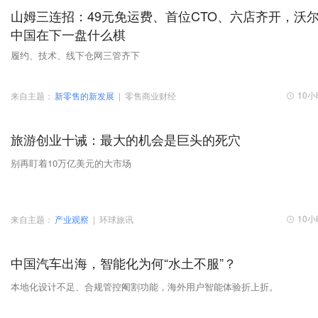
山姆三连招：49元免运费、首位CTO、六店齐开，沃
中国在下一盘什么棋
履约、技术、线下仓网三管齐下
10
来自主题：
新零售的新发展
|
零售商业财经
旅游创业十诫：最大的机会是巨头的死穴
别再盯着10万亿美元的大市场
10
来自主题：
产业观察
|
环球旅讯
中国汽车出海，智能化为何“水土不服”？
本地化设计不足、合规管控阉割功能，海外用户智能体验折上折。