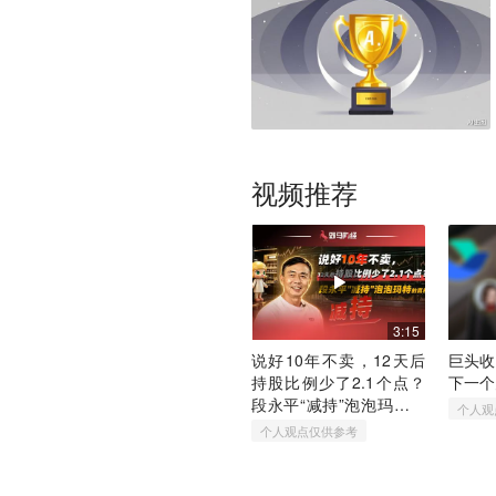
视频推荐
3:15
说好10年不卖，12天后
巨头收
持股比例少了2.1个点？
下一个
段永平“减持”泡泡玛特的
个人观
真相
个人观点仅供参考