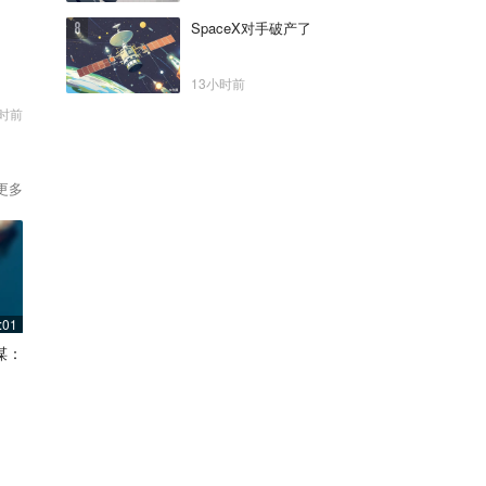
SpaceX对手破产了
13小时前
小时前
更多
:01
谋：