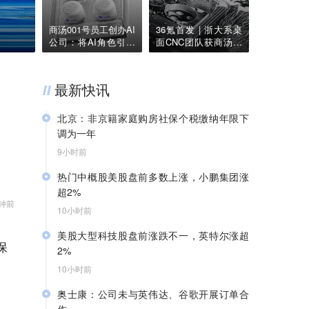
赵祺握住了豆包的方向盘
商汤001号员工创办AI
36氪首发 | 浙大系桌
公司：将AI角色引擎
面CNC团队获商汤国
做成护城河，获种子
香、首形科技等近亿
轮融资 | 36氪首发
元天使轮，要用AI技
术降低制造门槛
最新快讯
北京：非京籍家庭购房社保个税缴纳年限下
调为一年
9小时前
北京市住房和城乡建设委员会、北京市规划和自
热门中概股美股盘前多数上涨，小鹏集团涨
然资源委员会、北京住房公积金管理中心7日晚
超2%
联合印发《关于进一步优化调整本市房地产政策
分钟前
的通知》，明确非京籍家庭购买五环内商品住房
10小时前
36氪获悉，热门中概股美股盘前多数上涨，截至
的社保或个税缴纳年限由“2年”，调减为“1年”。调
美股大型科技股盘前涨跌不一，英特尔涨超
发稿，小鹏集团涨超2%，富途控股、老虎证
整后，非京籍家庭在全市范围内购买商品住房的
保
2%
券、蔚来涨超1%，阿里巴巴涨0.59%，理想汽车
社保或个税缴纳年限统一为“1年”，购买商品住房
涨0.55%，百度涨0.53%；京东跌0.49%，拼多
10小时前
的套数保持不变。即：社保或个税缴纳满1年的
36氪获悉，美股大型科技股盘前涨跌不一，截至
多跌0.17%。
非京籍家庭，在五环内可购买1套商品住房，多
奥士康：公司未与英伟达、谷歌开展订单合
发稿，英特尔涨超2%，英伟达、特斯拉涨超
子女家庭可再多购买1套；在五环外，不限购买