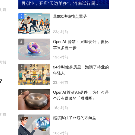
再创业，开店“天边羊多”；河南试行周五下
午弹性离岗
小时前
花800块钱找点罪受
23小时前
OpenAI 音箱：果味设计，但比
苹果多走一步
19小时前
小时前
24小时健身房里，泡满了待业的
年轻人
？
23小时前
OpenAI首款AI硬件，为什么是
个没有屏幕的「甜甜圈」
16小时前
小时前
赵祺握住了豆包的方向盘
16小时前