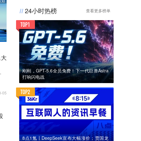
策划
24小时热榜
查看更多榜单
练大
刚刚，GPT-5.6全员免费！下一代巨兽Astra
了。
打响闪电战
8-05
投
8点1氪丨DeepSeek宣布大幅涨价；贾国龙