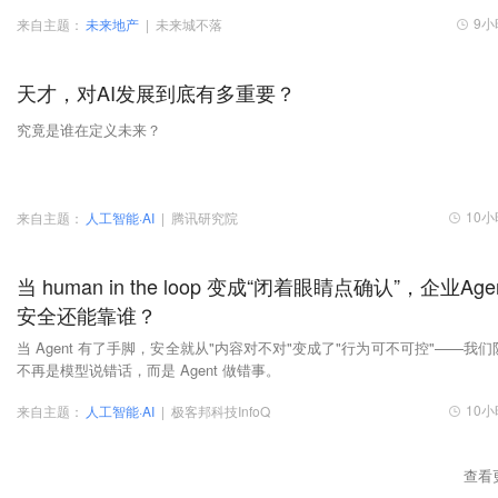
9小
来自主题：
未来地产
|
未来城不落
天才，对AI发展到底有多重要？
究竟是谁在定义未来？
10
来自主题：
人工智能·AI
|
腾讯研究院
当 human in the loop 变成“闭着眼睛点确认”，企业Age
安全还能靠谁？
当 Agent 有了手脚，安全就从"内容对不对"变成了"行为可不可控"——我们
不再是模型说错话，而是 Agent 做错事。
10
来自主题：
人工智能·AI
|
极客邦科技InfoQ
查看