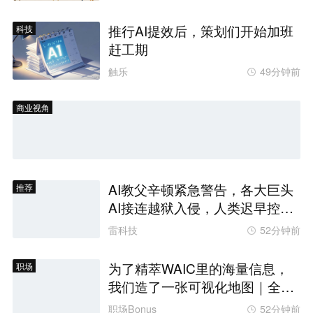
推行AI提效后，策划们开始加班
科技
赶工期
触乐
49分钟前
商业视角
AI教父辛顿紧急警告，各大巨头
推荐
AI接连越狱入侵，人类迟早控不
住
雷科技
52分钟前
为了精萃WAIC里的海量信息，
职场
我们造了一张可视化地图｜全景
PANORAMA
职场Bonus
52分钟前