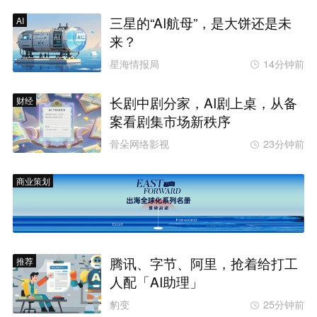
三星的“AI航母”，是大饼还是未
AI
来？
星海情报局
14分钟前
长剧中剧分家，AI剧上桌，从备
财经
案看剧集市场新秩序
骨朵网络影视
23分钟前
商业策划
腾讯、字节、阿里，抢着给打工
推荐
人配「AI助理」
豹变
25分钟前