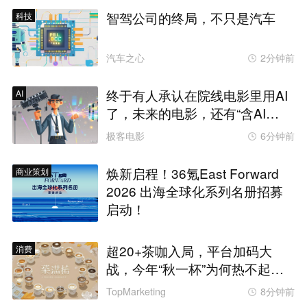
智驾公司的终局，不只是汽车
科技
汽车之心
2分钟前
终于有人承认在院线电影里用AI
AI
了，未来的电影，还有“含AI
量”为零的可能吗？
极客电影
6分钟前
焕新启程！36氪East Forward
商业策划
2026 出海全球化系列名册招募
启动！
超20+茶咖入局，平台加码大
消费
战，今年“秋一杯”为何热不起
来？
TopMarketing
8分钟前