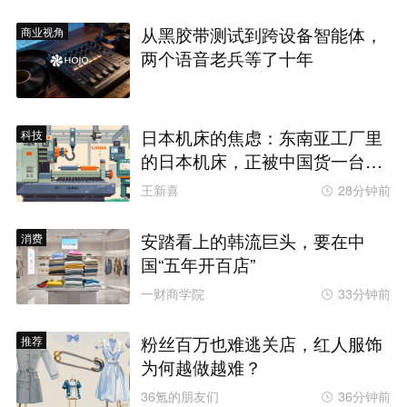
从黑胶带测试到跨设备智能体，
商业视角
两个语音老兵等了十年
日本机床的焦虑：东南亚工厂里
科技
的日本机床，正被中国货一台台
替换掉
王新喜
28分钟前
安踏看上的韩流巨头，要在中
消费
国“五年开百店”
一财商学院
33分钟前
粉丝百万也难逃关店，红人服饰
推荐
为何越做越难？
36氪的朋友们
36分钟前