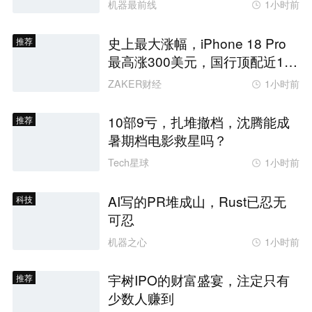
机器最前线
1小时前
史上最大涨幅，iPhone 18 Pro
推荐
最高涨300美元，国行顶配近1.7
万
ZAKER财经
1小时前
10部9亏，扎堆撤档，沈腾能成
推荐
暑期档电影救星吗？
Tech星球
1小时前
AI写的PR堆成山，Rust已忍无
科技
可忍
机器之心
1小时前
宇树IPO的财富盛宴，注定只有
推荐
少数人赚到