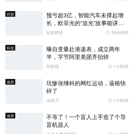
预亏超3亿，智能汽车未撑起增
科技
长，欧菲光的“追光”故事能讲通
吗？
征探财经
55分钟前
曝自变量赴港递表，成立两年
科技
半，字节阿里美团齐抬轿
AI前线
1小时前
坑惨张继科的网红运动，逼格快
推荐
碎了
金错刀
1小时前
不等了！一个盲人上手造了个导
推荐
盲机器人