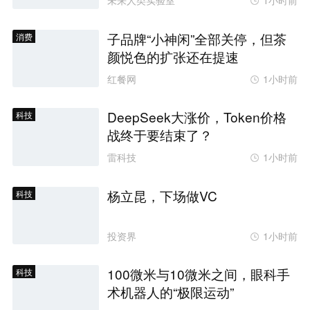
未来人类实验室
1小时前
子品牌“小神闲”全部关停，但茶
消费
颜悦色的扩张还在提速
红餐网
1小时前
DeepSeek大涨价，Token价格
科技
战终于要结束了？
雷科技
1小时前
杨立昆，下场做VC
科技
投资界
1小时前
100微米与10微米之间，眼科手
科技
术机器人的“极限运动”